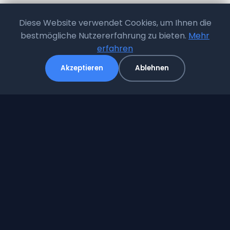
Ihr Partner für sichere Stellplätze in Radevormwald
Diese Website verwendet Cookies, um Ihnen die
bestmögliche Nutzererfahrung zu bieten.
Mehr
Navigation
erfahren
Akzeptieren
Ablehnen
Home
Preise
Anfahrt
Kontakt
Kontakt
Wilhelmstal 25-27
42477 Radevormwald